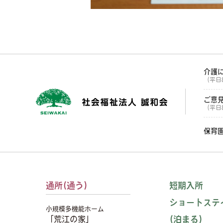
介護
（平日8
ご意
（平日8
保育
通所(通う)
短期入所
ショートステ
小規模多機能ホーム
「荒江の家」
(泊まる)