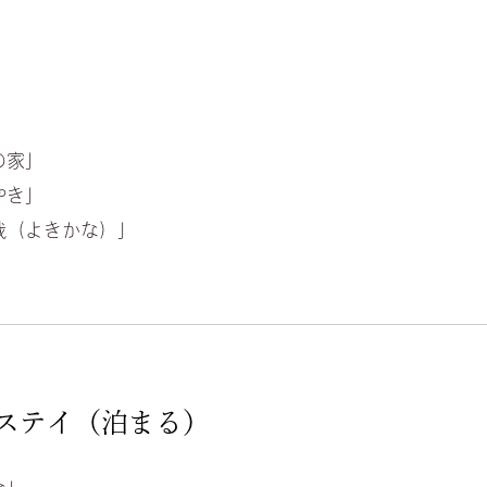
の家」
やき」
哉（よきかな）」
ステイ（泊まる）